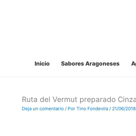
Ir
al
contenido
Inicio
Sabores Aragoneses
A
Ruta del Vermut preparado Cinz
Deja un comentario
/ Por
Tino Fondevila
/
21/06/2018