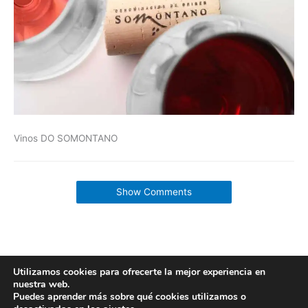
Vinos DO SOMONTANO
Show Comments
Utilizamos cookies para ofrecerte la mejor experiencia en
nuestra web.
Copyright © 2026 labuenavidaenzaragoza.com
Puedes aprender más sobre qué cookies utilizamos o
Sitio web protegido por
Mantenimiento web Zaragoza