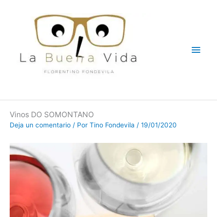
Ir
Men
al
contenido
princ
Vinos DO SOMONTANO
Deja un comentario
/ Por
Tino Fondevila
/
19/01/2020