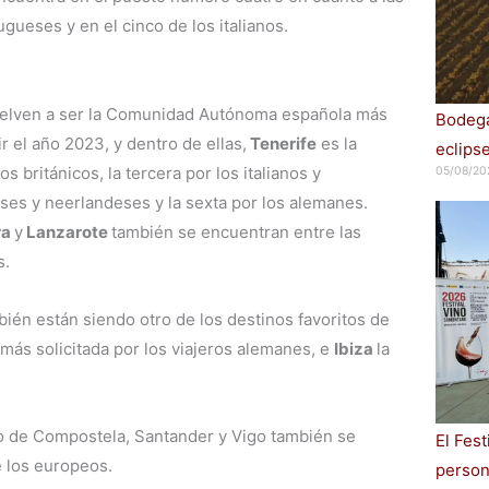
gueses y en el cinco de los italianos.
elven a ser la Comunidad Autónoma española más
Bodega
r el año 2023, y dentro de ellas,
Tenerife
es la
eclips
s británicos, la tercera por los italianos y
05/08/20
eses y neerlandeses y la sexta por los alemanes.
ra
y
Lanzarote
también se encuentran entre las
s.
bién están siendo otro de los destinos favoritos de
 más solicitada por los viajeros alemanes, e
Ibiza
la
o de Compostela, Santander y Vigo también se
El Fes
e los europeos.
persona