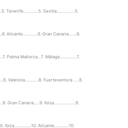
…5. Tenerife………….5. Sevilla…………….5.
.6. Alicante………….6. Gran Canaria…….6.
……7. Palma Mallorca…7. Málaga……………7.
.8. Valencia…………8. Fuerteventura …..8.
.9. Gran Canaria…..9. Ibiza……………….9.
0. Ibiza……………10. Alicante………….10.