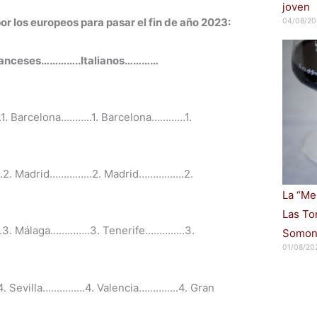
joven
or los europeos
para pasar el fin de año 202
3:
04/08/20
anceses
…………..
Italianos
…………
..1. Barcelona………..1. Barcelona…………1.
…..2. Madrid……………2. Madrid…………….2.
La “Me
Las To
. Málaga…………..3. Tenerife…………..3.
Somon
01/08/20
 Sevilla……………4. Valencia…………..4. Gran