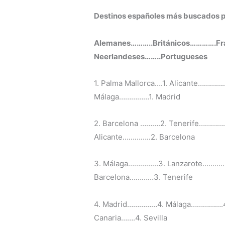
Destinos españoles más buscados p
Alemanes
………..
Británicos
………….
Fr
Neerlandeses
……..
Portugueses
1. Palma Mallorca….1. Alicante…………
Málaga……………1. Madrid
2. Barcelona ……….2. Tenerife………
Alicante…………..2. Barcelona
3. Málaga……………3. Lanzarote…………3
Barcelona…………3. Tenerife
4. Madrid……………4. Málaga…………….4.
Canaria…….4. Sevilla