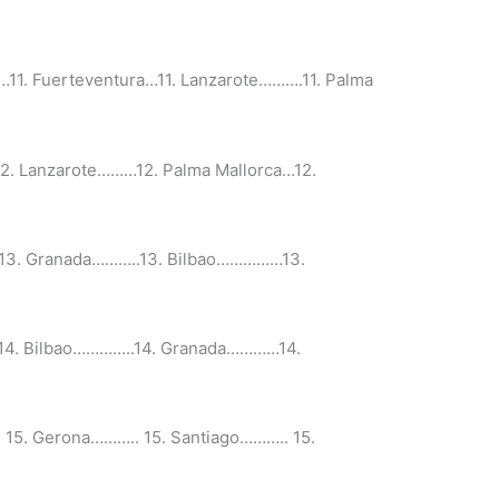
…11. Fuerteventura…11. Lanzarote……….11. Palma
2. Lanzarote………12. Palma Mallorca…12.
13. Granada………..13. Bilbao……………13.
14. Bilbao…………..14. Granada…………14.
15. Gerona……….. 15. Santiago……….. 15.