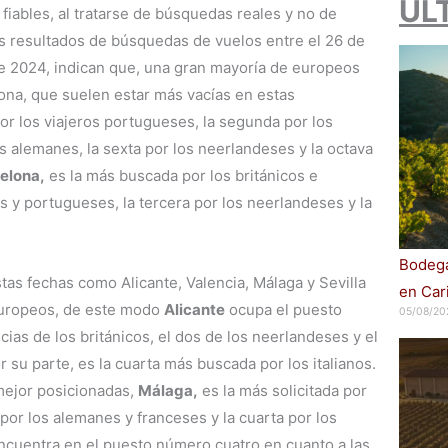
ÚL
iables, al tratarse de búsquedas reales y no de
os resultados de búsquedas de vuelos entre el 26 de
e 2024, indican que, una gran mayoría de europeos
ona, que suelen estar más vacías en estas
por los viajeros portugueses, la segunda por los
los alemanes, la sexta por los neerlandeses y la octava
elona,
es la más buscada por los británicos e
s y portugueses, la tercera por los neerlandeses y la
Bodega
as fechas como Alicante, Valencia, Málaga y Sevilla
en Car
europeos, de este modo
Alicante
ocupa el puesto
05/08/20
ias de los británicos, el dos de los neerlandeses y el
 su parte, es la cuarta más buscada por los italianos.
mejor posicionadas,
Málaga,
es la más solicitada por
 por los alemanes y franceses y la cuarta por los
cuentra en el puesto número cuatro en cuanto a las