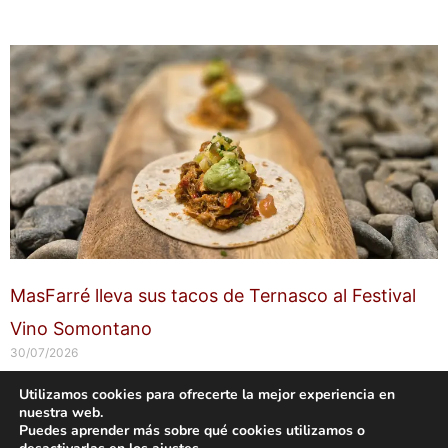
MasFarré lleva sus tacos de Ternasco al Festival
Vino Somontano
30/07/2026
Utilizamos cookies para ofrecerte la mejor experiencia en
nuestra web.
Copyright © 2026 labuenavidaenzaragoza.com
Puedes aprender más sobre qué cookies utilizamos o
Sitio web protegido por
Mantenimiento web Zaragoza