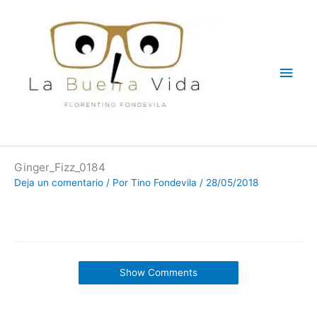
Ir
Men
al
contenido
princ
Ginger_Fizz_0184
Deja un comentario
/ Por
Tino Fondevila
/
28/05/2018
Show Comments