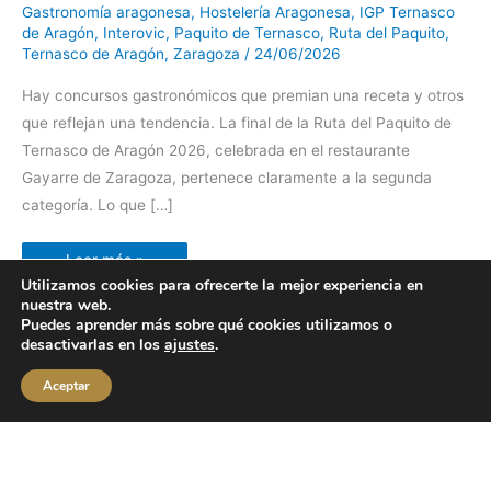
el
Gastronomía aragonesa
,
Hostelería Aragonesa
,
IGP Ternasco
mejor
bocadillo
de Aragón
,
Interovic
,
Paquito de Ternasco
,
Ruta del Paquito
,
de
Ternasco de Aragón
,
Zaragoza
/
24/06/2026
Aragón
Hay concursos gastronómicos que premian una receta y otros
que reflejan una tendencia. La final de la Ruta del Paquito de
Ternasco de Aragón 2026, celebrada en el restaurante
Gayarre de Zaragoza, pertenece claramente a la segunda
categoría. Lo que […]
Leer más »
Utilizamos cookies para ofrecerte la mejor experiencia en
nuestra web.
Puedes aprender más sobre qué cookies utilizamos o
desactivarlas en los
ajustes
.
Aceptar