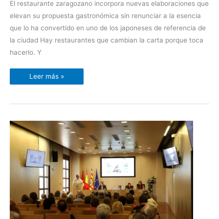
carta
El restaurante zaragozano incorpora nuevas elaboraciones que
que
fusiona
elevan su propuesta gastronómica sin renunciar a la esencia
Japón
y
que lo ha convertido en uno de los japoneses de referencia de
el
Mediterráneo
la ciudad Hay restaurantes que cambian la carta porque toca
hacerlo. Y
Leer más »