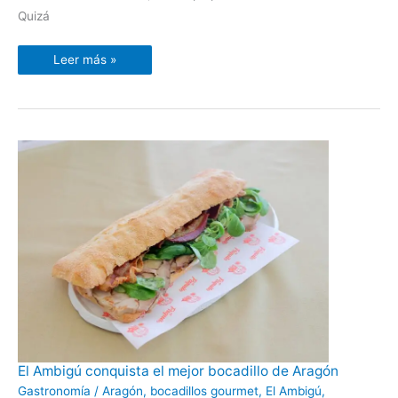
Quizá
Leer más »
El
El Ambigú conquista el mejor bocadillo de Aragón
Ambigú
conquista
Gastronomía
/
Aragón
,
bocadillos gourmet
,
El Ambigú
,