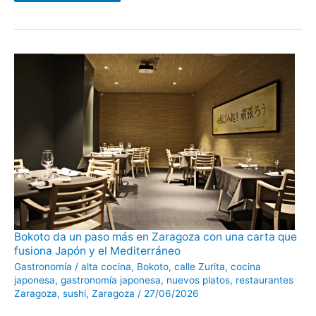
Bokoto
Bokoto da un paso más en Zaragoza con una carta que
da
fusiona Japón y el Mediterráneo
un
paso
Gastronomía
/
alta cocina
,
Bokoto
,
calle Zurita
,
cocina
más
en
japonesa
,
gastronomía japonesa
,
nuevos platos
,
restaurantes
Zaragoza
Zaragoza
,
sushi
,
Zaragoza
/
27/06/2026
con
una