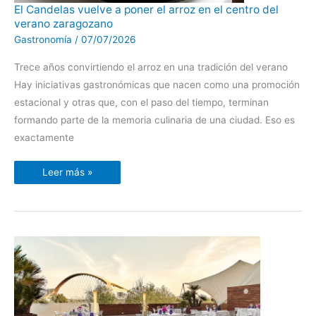
El
El Candelas vuelve a poner el arroz en el centro del
Candelas
verano zaragozano
vuelve
a
Gastronomía
/
07/07/2026
poner
el
arroz
Trece años convirtiendo el arroz en una tradición del verano
en
el
Hay iniciativas gastronómicas que nacen como una promoción
centro
del
estacional y otras que, con el paso del tiempo, terminan
verano
zaragozano
formando parte de la memoria culinaria de una ciudad. Eso es
exactamente
Leer más »