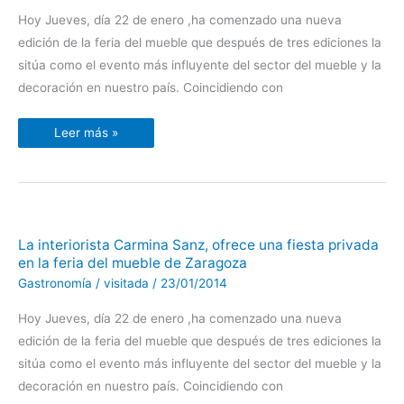
una
fiesta
Hoy Jueves, día 22 de enero ,ha comenzado una nueva
privada
en
edición de la feria del mueble que después de tres ediciones la
la
feria
sitúa como el evento más influyente del sector del mueble y la
del
mueble
decoración en nuestro país. Coincidiendo con
de
Zaragoza
Leer más »
La
La interiorista Carmina Sanz, ofrece una fiesta privada
interiorista
en la feria del mueble de Zaragoza
Carmina
Sanz,
Gastronomía
/
visitada
/
23/01/2014
ofrece
una
fiesta
Hoy Jueves, día 22 de enero ,ha comenzado una nueva
privada
en
edición de la feria del mueble que después de tres ediciones la
la
feria
sitúa como el evento más influyente del sector del mueble y la
del
mueble
decoración en nuestro país. Coincidiendo con
de