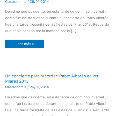
Gastronomía
/
26/01/2014
Pablo
Alborán
en
Dejadme que os cuente, en esta tarde de domingo invernal ,
los
Pilares
como fue las trastienda durante el concierto de Pablo Alborán.
2013
Fue una tarde fresquita de las fiestas del Pilar 2013. Recuerdo
que había pasado por la mañana por la […]
Leer más »
Un
Un concierto para recordar: Pablo Alborán en los
concierto
Pilares 2013
para
recordar:
Gastronomía
/
26/01/2014
Pablo
Alborán
en
Dejadme que os cuente, en esta tarde de domingo invernal ,
los
Pilares
como fue las trastienda durante el concierto de Pablo Alborán.
2013
Fue una tarde fresquita de las fiestas del Pilar 2013. Recuerdo