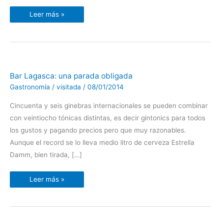
Zaragoza
Leer más »
Bar
Bar Lagasca: una parada obligada
Lagasca:
una
Gastronomía
/
visitada
/
08/01/2014
parada
obligada
Cincuenta y seis ginebras internacionales se pueden combinar
con veintiocho tónicas distintas, es decir gintonics para todos
los gustos y pagando precios pero que muy razonables.
Aunque el record se lo lleva medio litro de cerveza Estrella
Damm, bien tirada, […]
Leer más »