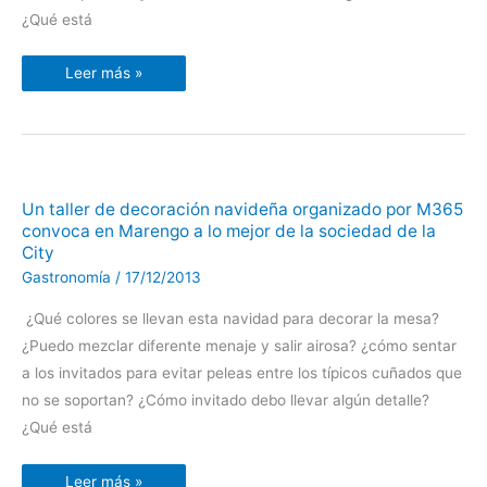
la
¿Qué está
sociedad
de
la
City
Leer más »
Un
Un taller de decoración navideña organizado por M365
taller
convoca en Marengo a lo mejor de la sociedad de la
de
decoración
City
navideña
organizado
Gastronomía
/
17/12/2013
por
M365
convoca
¿Qué colores se llevan esta navidad para decorar la mesa?
en
Marengo
¿Puedo mezclar diferente menaje y salir airosa? ¿cómo sentar
a
a los invitados para evitar peleas entre los típicos cuñados que
lo
mejor
no se soportan? ¿Cómo invitado debo llevar algún detalle?
de
la
¿Qué está
sociedad
de
la
City
Leer más »