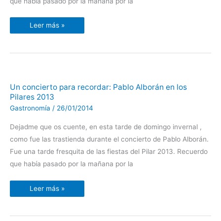
que había pasado por la mañana por la
Leer más »
Un
Un concierto para recordar: Pablo Alborán en los
concierto
Pilares 2013
para
recordar:
Gastronomía
/
26/01/2014
Pablo
Alborán
en
Dejadme que os cuente, en esta tarde de domingo invernal ,
los
Pilares
como fue las trastienda durante el concierto de Pablo Alborán.
2013
Fue una tarde fresquita de las fiestas del Pilar 2013. Recuerdo
que había pasado por la mañana por la
Leer más »