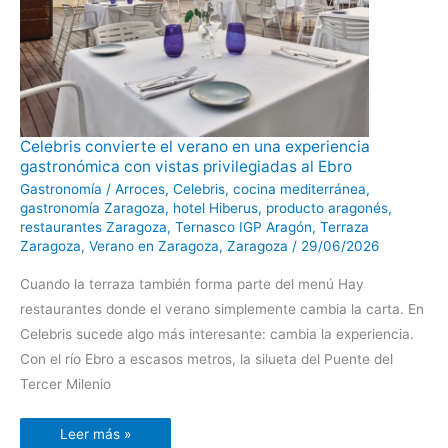
Celebris
Celebris convierte el verano en una experiencia
convierte
gastronómica con vistas privilegiadas al Ebro
el
verano
Gastronomía
/
Arroces
,
Celebris
,
cocina mediterránea
,
en
una
gastronomía Zaragoza
,
hotel Hiberus
,
producto aragonés
,
experiencia
restaurantes Zaragoza
,
Ternasco IGP Aragón
,
Terraza
gastronómica
con
Zaragoza
,
Verano en Zaragoza
,
Zaragoza
/
29/06/2026
vistas
privilegiadas
Cuando la terraza también forma parte del menú Hay
al
Ebro
restaurantes donde el verano simplemente cambia la carta. En
Celebris sucede algo más interesante: cambia la experiencia.
Con el río Ebro a escasos metros, la silueta del Puente del
Tercer Milenio
Leer más »