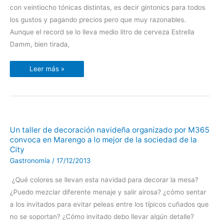
con veintiocho tónicas distintas, es decir gintonics para todos
los gustos y pagando precios pero que muy razonables.
Aunque el record se lo lleva medio litro de cerveza Estrella
Damm, bien tirada,
Leer más »
Un
Un taller de decoración navideña organizado por M365
taller
convoca en Marengo a lo mejor de la sociedad de la
de
decoración
City
navideña
organizado
Gastronomía
/
17/12/2013
por
M365
convoca
¿Qué colores se llevan esta navidad para decorar la mesa?
en
Marengo
¿Puedo mezclar diferente menaje y salir airosa? ¿cómo sentar
a
a los invitados para evitar peleas entre los típicos cuñados que
lo
mejor
no se soportan? ¿Cómo invitado debo llevar algún detalle?
de