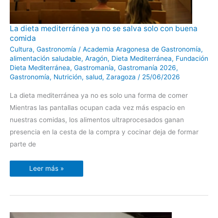
La
La dieta mediterránea ya no se salva solo con buena
dieta
comida
mediterránea
ya
Cultura
,
Gastronomía
/
Academia Aragonesa de Gastronomía
,
no
se
alimentación saludable
,
Aragón
,
Dieta Mediterránea
,
Fundación
salva
Dieta Mediterránea
,
Gastromanía
,
Gastromanía 2026
,
solo
con
Gastronomía
,
Nutrición
,
salud
,
Zaragoza
/
25/06/2026
buena
comida
La dieta mediterránea ya no es solo una forma de comer
Mientras las pantallas ocupan cada vez más espacio en
nuestras comidas, los alimentos ultraprocesados ganan
presencia en la cesta de la compra y cocinar deja de formar
parte de
Leer más »