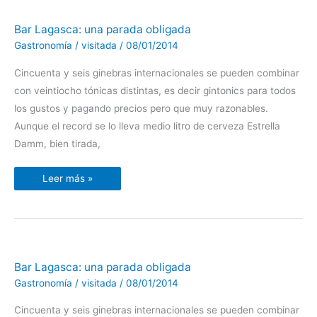
Bar
Bar Lagasca: una parada obligada
Lagasca:
una
Gastronomía
/
visitada
/
08/01/2014
parada
obligada
Cincuenta y seis ginebras internacionales se pueden combinar
con veintiocho tónicas distintas, es decir gintonics para todos
los gustos y pagando precios pero que muy razonables.
Aunque el record se lo lleva medio litro de cerveza Estrella
Damm, bien tirada,
Leer más »
Bar
Bar Lagasca: una parada obligada
Lagasca:
una
Gastronomía
/
visitada
/
08/01/2014
parada
obligada
Cincuenta y seis ginebras internacionales se pueden combinar