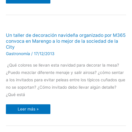
Un
Un taller de decoración navideña organizado por M365
taller
convoca en Marengo a lo mejor de la sociedad de la
de
decoración
City
navideña
organizado
Gastronomía
/
17/12/2013
por
M365
convoca
¿Qué colores se llevan esta navidad para decorar la mesa?
en
Marengo
¿Puedo mezclar diferente menaje y salir airosa? ¿cómo sentar
a
a los invitados para evitar peleas entre los típicos cuñados que
lo
mejor
no se soportan? ¿Cómo invitado debo llevar algún detalle?
de
la
¿Qué está
sociedad
de
la
City
Leer más »