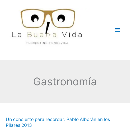
Ir
Men
al
contenido
princ
Gastronomía
Un
Un concierto para recordar: Pablo Alborán en los
concierto
Pilares 2013
para
recordar: