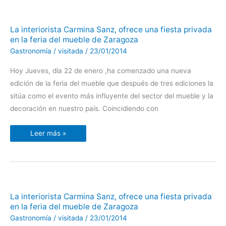
La
La interiorista Carmina Sanz, ofrece una fiesta privada
interiorista
en la feria del mueble de Zaragoza
Carmina
Sanz,
Gastronomía
/
visitada
/
23/01/2014
ofrece
una
fiesta
Hoy Jueves, día 22 de enero ,ha comenzado una nueva
privada
en
edición de la feria del mueble que después de tres ediciones la
la
feria
sitúa como el evento más influyente del sector del mueble y la
del
mueble
decoración en nuestro país. Coincidiendo con
de
Zaragoza
Leer más »
La
La interiorista Carmina Sanz, ofrece una fiesta privada
interiorista
en la feria del mueble de Zaragoza
Carmina
Sanz,
Gastronomía
/
visitada
/
23/01/2014
ofrece