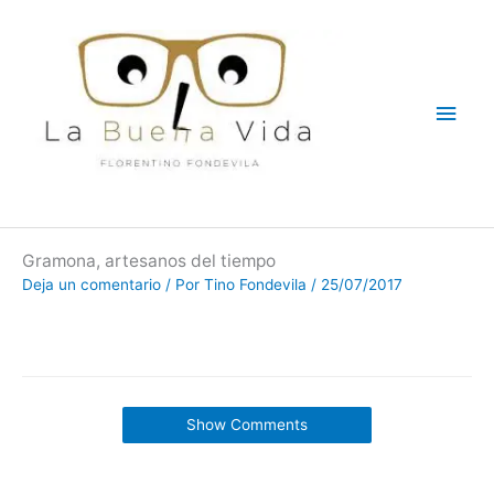
Ir
Men
al
contenido
princ
Gramona, artesanos del tiempo
Deja un comentario
/ Por
Tino Fondevila
/
25/07/2017
Show Comments