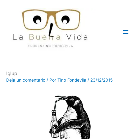
Ir
Men
al
contenido
princ
Iglup
Deja un comentario
/ Por
Tino Fondevila
/
23/12/2015