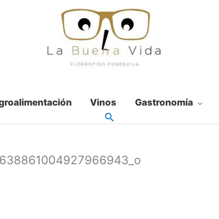
groalimentación
Vinos
Gastronomía
7638861004927966943_o