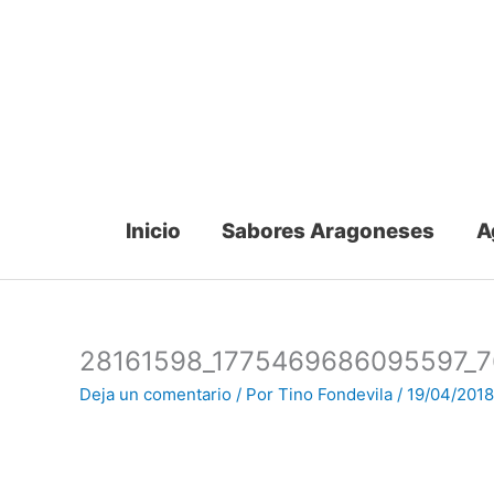
Ir
al
contenido
Inicio
Sabores Aragoneses
A
28161598_1775469686095597_
Deja un comentario
/ Por
Tino Fondevila
/
19/04/2018