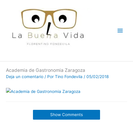
Ir
Men
al
contenido
princ
Academia de Gastronomia Zaragoza
Deja un comentario
/ Por
Tino Fondevila
/
05/02/2018
Show Comments