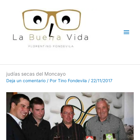
Ir
Men
al
contenido
princ
judías secas del Moncayo
Deja un comentario
/ Por
Tino Fondevila
/
22/11/2017