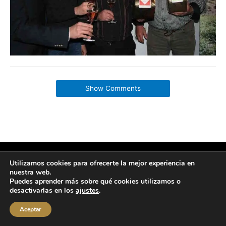
Show Comments
Copyright © 2026 labuenavidaenzaragoza.com
Utilizamos cookies para ofrecerte la mejor experiencia en
Sitio web protegido por
Mantenimiento web Zaragoza
nuestra web.
Puedes aprender más sobre qué cookies utilizamos o
Aviso Legal
Política de privacidad
Política de cookies
desactivarlas en los
ajustes
.
Contacta conmigo
Aceptar