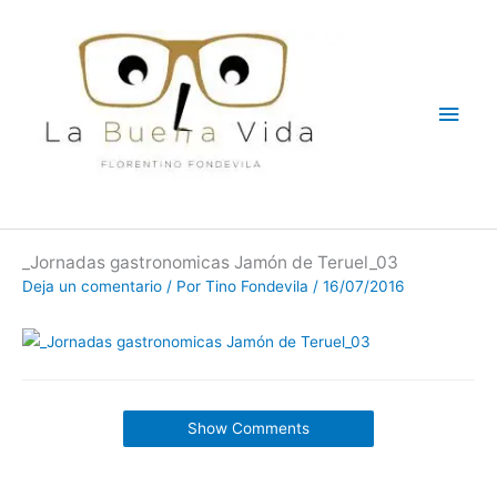
Ir
Men
al
contenido
princ
_Jornadas gastronomicas Jamón de Teruel_03
Deja un comentario
/ Por
Tino Fondevila
/
16/07/2016
Show Comments