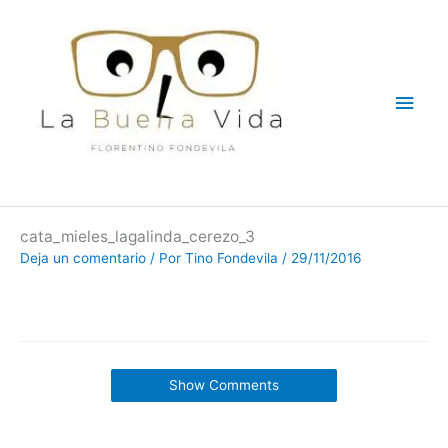
Ir
Men
al
contenido
princ
cata_mieles_lagalinda_cerezo_3
Deja un comentario
/ Por
Tino Fondevila
/
29/11/2016
Show Comments