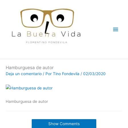
Ir
Men
al
contenido
princ
Hamburguesa de autor
Deja un comentario
/ Por
Tino Fondevila
/
02/03/2020
Hamburguesa de autor
Show Comments