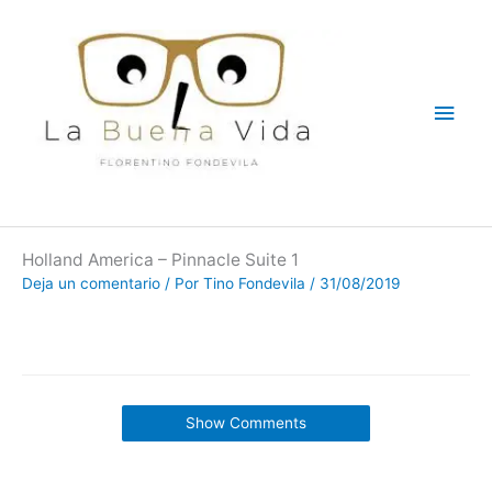
Ir
Men
al
contenido
princ
Holland America – Pinnacle Suite 1
Deja un comentario
/ Por
Tino Fondevila
/
31/08/2019
Show Comments