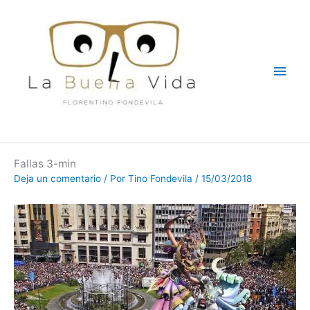
Ir
Men
al
contenido
princ
Fallas 3-min
Deja un comentario
/ Por
Tino Fondevila
/
15/03/2018