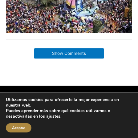
Show Comments
Copyright © 2026 labuenavidaenzaragoza.com
Utilizamos cookies para ofrecerte la mejor experiencia en
Sitio web protegido por
Mantenimiento web Zaragoza
nuestra web.
Puedes aprender más sobre qué cookies utilizamos o
Aviso Legal
Política de privacidad
Política de cookies
desactivarlas en los
ajustes
.
Contacta conmigo
Aceptar