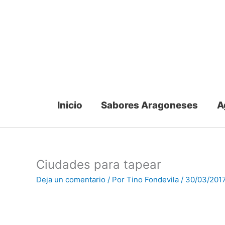
Ir
al
contenido
Inicio
Sabores Aragoneses
A
Ciudades para tapear
Deja un comentario
/ Por
Tino Fondevila
/
30/03/201