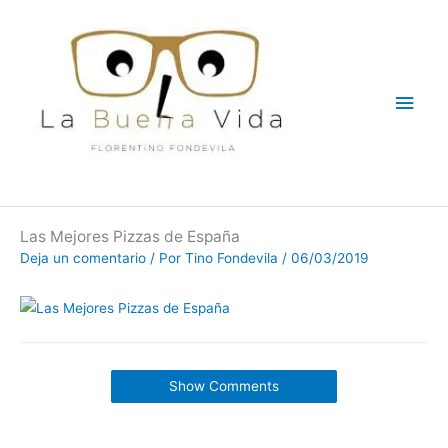
Ir
Men
al
contenido
princ
Las Mejores Pizzas de España
Deja un comentario
/ Por
Tino Fondevila
/
06/03/2019
Show Comments