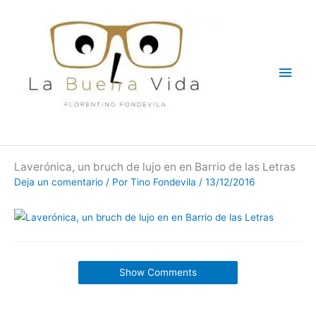
Ir
Men
al
contenido
princ
Laverónica, un bruch de lujo en en Barrio de las Letras
Deja un comentario
/ Por
Tino Fondevila
/
13/12/2016
Show Comments