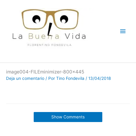
Ir
Men
al
contenido
princ
image004-FILEminimizer-800×445
Deja un comentario
/ Por
Tino Fondevila
/
13/04/2018
Show Comments