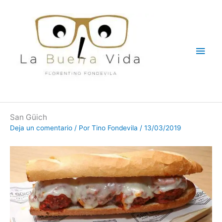
Ir
Men
al
contenido
princ
San Güich
Deja un comentario
/ Por
Tino Fondevila
/
13/03/2019