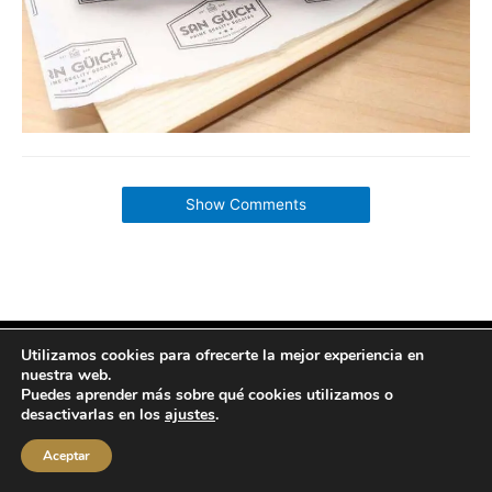
Show Comments
Utilizamos cookies para ofrecerte la mejor experiencia en
Copyright © 2026 labuenavidaenzaragoza.com
nuestra web.
Sitio web protegido por
Mantenimiento web Zaragoza
Puedes aprender más sobre qué cookies utilizamos o
desactivarlas en los
ajustes
.
Aviso Legal
Política de privacidad
Política de cookies
Contacta conmigo
Aceptar