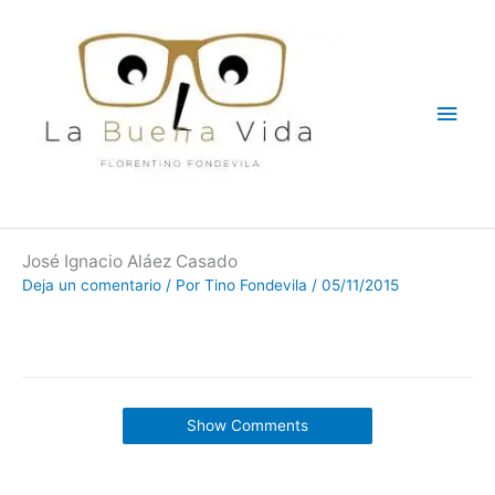
Ir
Men
al
contenido
princ
José Ignacio Aláez Casado
Deja un comentario
/ Por
Tino Fondevila
/
05/11/2015
Show Comments