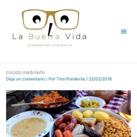
Ir
Men
al
contenido
princ
cocido madrileño
Deja un comentario
/ Por
Tino Fondevila
/
22/02/2018