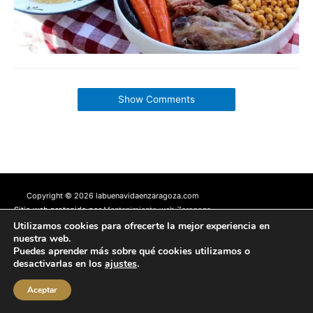
Show Comments
Copyright © 2026 labuenavidaenzaragoza.com
Sitio web protegido por
Mantenimiento web Zaragoza
Utilizamos cookies para ofrecerte la mejor experiencia en
Aviso Legal
Política de privacidad
Política de cookies
nuestra web.
Contacta conmigo
Puedes aprender más sobre qué cookies utilizamos o
desactivarlas en los
ajustes
.
Aceptar