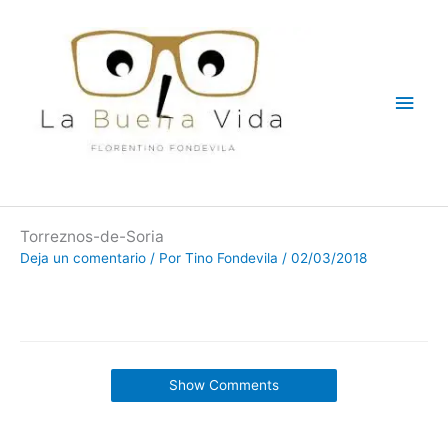
Ir
Men
al
contenido
princ
Torreznos-de-Soria
Deja un comentario
/ Por
Tino Fondevila
/
02/03/2018
Show Comments