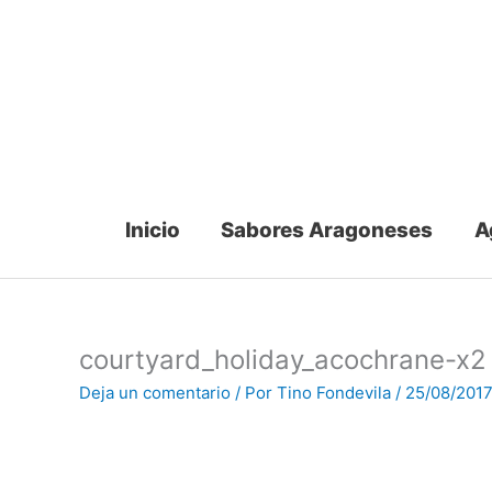
Ir
al
contenido
Inicio
Sabores Aragoneses
A
courtyard_holiday_acochrane-x2
Deja un comentario
/ Por
Tino Fondevila
/
25/08/201