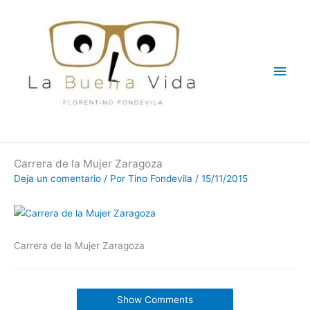
Ir
Men
al
contenido
princ
Carrera de la Mujer Zaragoza
Deja un comentario
/ Por
Tino Fondevila
/
15/11/2015
Carrera de la Mujer Zaragoza
Show Comments