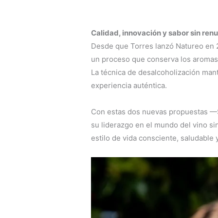
Calidad, innovación y sabor sin ren
Desde que Torres lanzó Natureo en 2
un proceso que conserva los aromas n
La técnica de desalcoholización mant
experiencia auténtica.
Con estas dos nuevas propuestas —
su liderazgo en el mundo del vino s
estilo de vida consciente, saludable y