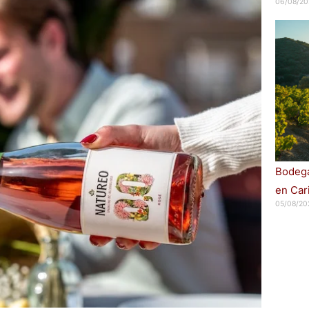
06/08/20
Bodega
en Car
05/08/20