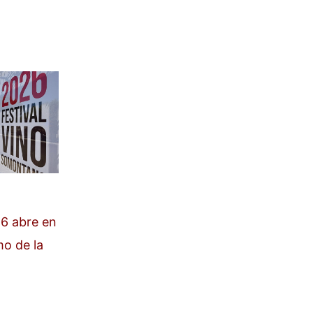
6 abre en
mo de la