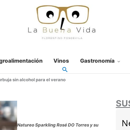
groalimentación
Vinos
Gastronomía
buja sin alcohol para el verano
SU
N
Natureo Sparkling Rosé DO Torres y su