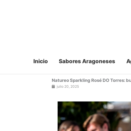
Ir
al
contenido
Inicio
Sabores Aragoneses
A
Natureo Sparkling Rosé DO Torres: bur
julio 20, 2025