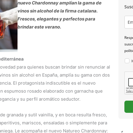
nuevo Chardonnay amplían la gama de
Susc
vinos sin alcohol de la firma catalana.
Frescos, elegantes y perfectos para
brindar este verano.
Respo
suscr
polít
editerránea
novedad para quienes buscan brindar sin renunciar al
n vinos sin alcohol en España, amplía su gama con dos
cia. El protagonista indiscutible es el nuevo
 un espumoso rosado elaborado con garnacha que
egancia y su perfil aromático seductor.
e granada y sutil vainilla, y en boca resulta fresco,
aperitivos, mariscos, ensaladas o simplemente para
veraniega. Le acompaña el nuevo Natureo Chardonnay: