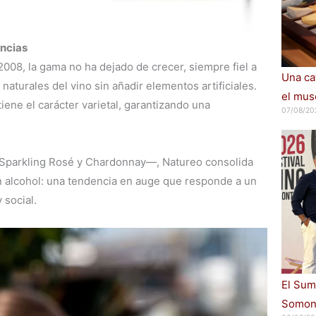
uncias
008, la gama no ha dejado de crecer, siempre fiel a
Una cat
aturales del vino sin añadir elementos artificiales.
el muse
iene el carácter varietal, garantizando una
07/08/20
Sparkling Rosé y Chardonnay—, Natureo consolida
in alcohol: una tendencia en auge que responde a un
 social.
El Sum
Somont