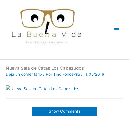
Ir
Men
al
contenido
princ
Nueva Sala de Catas Los Cabezudos
Deja un comentario
/ Por
Tino Fondevila
/
11/05/2016
Show Comments