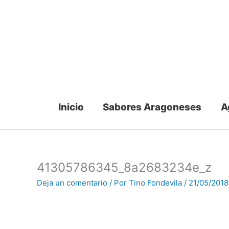
Ir
al
contenido
Inicio
Sabores Aragoneses
A
41305786345_8a2683234e_z
Deja un comentario
/ Por
Tino Fondevila
/
21/05/2018