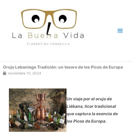
Ir
Men
al
contenido
princ
Orujo Lebaniego Tradición: un tesoro de los Picos de Europa
noviembre 10, 2024
Un viaje por el orujo de
Liébana, licor tradicional
que captura la esencia de
los Picos de Europa.