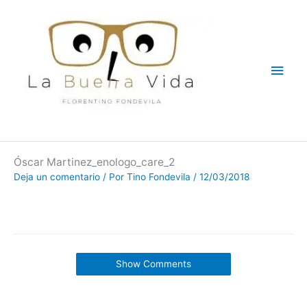
Ir
Men
al
contenido
princ
Óscar Martinez_enologo_care_2
Deja un comentario
/ Por
Tino Fondevila
/
12/03/2018
Show Comments