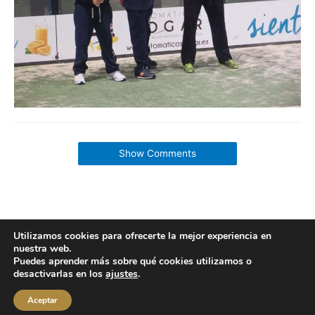
Show Comments
Utilizamos cookies para ofrecerte la mejor experiencia en
nuestra web.
Copyright © 2026 labuenavidaenzaragoza.com
Puedes aprender más sobre qué cookies utilizamos o
Sitio web protegido por
Mantenimiento web Zaragoza
desactivarlas en los
ajustes
.
Aviso Legal
Política de privacidad
Política de cookies
Aceptar
Contacta conmigo