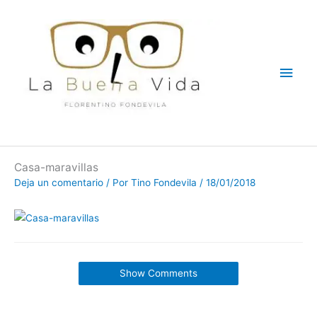
Ir
Men
al
contenido
princ
Casa-maravillas
Deja un comentario
/ Por
Tino Fondevila
/
18/01/2018
Show Comments