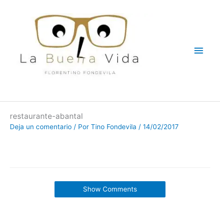
Ir
Men
al
contenido
princ
restaurante-abantal
Deja un comentario
/ Por
Tino Fondevila
/
14/02/2017
Show Comments