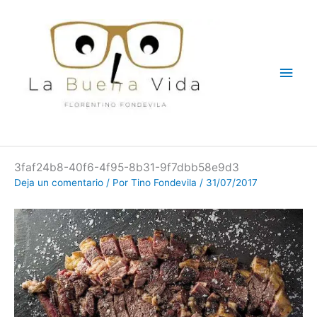
Ir
Men
al
contenido
princ
3faf24b8-40f6-4f95-8b31-9f7dbb58e9d3
Deja un comentario
/ Por
Tino Fondevila
/
31/07/2017