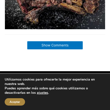
Show Comments
Utilizamos cookies para ofrecerte la mejor experiencia en
Copyright © 2026 labuenavidaenzaragoza.com
nuestra web.
Sitio web protegido por
Mantenimiento web Zaragoza
Puedes aprender más sobre qué cookies utilizamos o
Aviso Legal
Política de privacidad
Política de cookies
desactivarlas en los
ajustes
.
Contacta conmigo
Aceptar