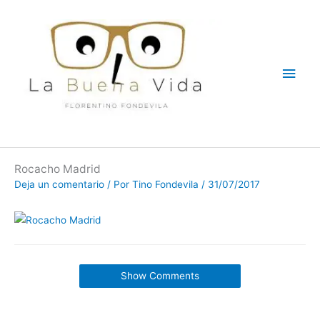
Ir
Men
al
contenido
princ
Rocacho Madrid
Deja un comentario
/ Por
Tino Fondevila
/
31/07/2017
Show Comments