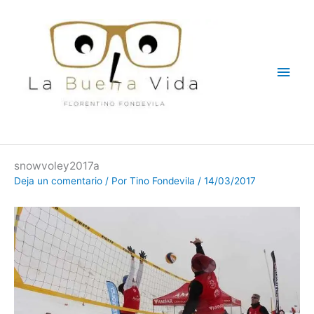
Ir
Men
al
contenido
princ
snowvoley2017a
Deja un comentario
/ Por
Tino Fondevila
/
14/03/2017