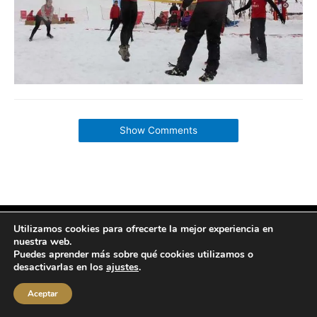
Show Comments
Utilizamos cookies para ofrecerte la mejor experiencia en
Copyright © 2026 labuenavidaenzaragoza.com
nuestra web.
Sitio web protegido por
Mantenimiento web Zaragoza
Puedes aprender más sobre qué cookies utilizamos o
Aviso Legal
Política de privacidad
Política de cookies
desactivarlas en los
ajustes
.
Contacta conmigo
Aceptar