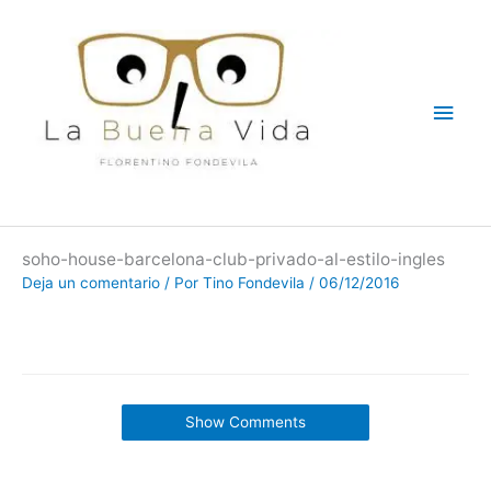
Ir
Men
al
contenido
princ
soho-house-barcelona-club-privado-al-estilo-ingles
Deja un comentario
/ Por
Tino Fondevila
/
06/12/2016
Show Comments