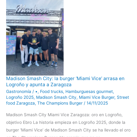
Madison
Madison Smash City: la burger ‘Miami Vice’ arrasa en
Smash
Logroño y apunta a Zaragoza
City:
la
Gastronomía
/
•
,
Food trucks
,
Hamburguesas gourmet
,
burger
‘Miami
Logroño 2025
,
Madison Smash City
,
Miami Vice Burger
,
Street
Vice’
food Zaragoza
,
The Champions Burger
/
14/11/2025
arrasa
en
Logroño
Madison Smash City Miami Vice Zaragoza: oro en Logroño,
y
apunta
objetivo Ebro La historia empieza en Logroño 2025, donde la
a
Zaragoza
burger ‘Miami Vice’ de Madison Smash City se ha llevado el oro