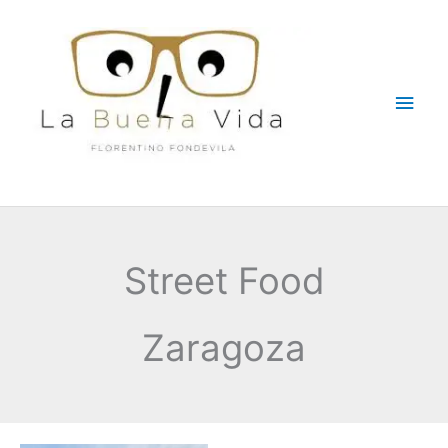
Ir
Men
al
contenido
princ
Street Food
Zaragoza