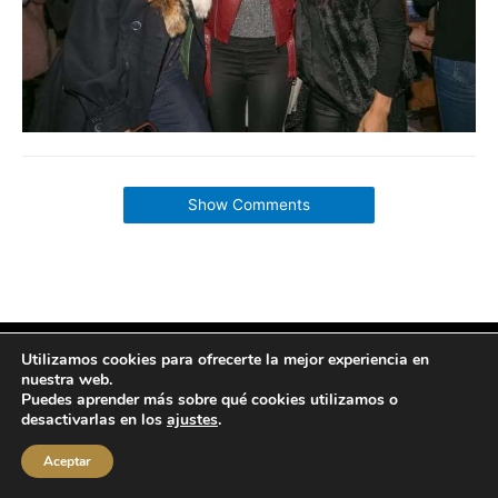
Show Comments
Utilizamos cookies para ofrecerte la mejor experiencia en
Copyright © 2026 labuenavidaenzaragoza.com
nuestra web.
Sitio web protegido por
Mantenimiento web Zaragoza
Puedes aprender más sobre qué cookies utilizamos o
Aviso Legal
Política de privacidad
Política de cookies
desactivarlas en los
ajustes
.
Contacta conmigo
Aceptar