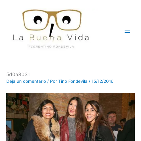
Ir
Men
al
contenido
princ
5d0a8031
Deja un comentario
/ Por
Tino Fondevila
/
15/12/2016