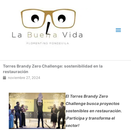
Ir
Men
al
contenido
princ
Torres Brandy Zero Challenge: sostenibilidad en la
restauración
noviembre 27, 2024
El Torres Brandy Zero
Challenge busca proyectos
sostenibles en restauración.
¡Participa y transforma el
sector!