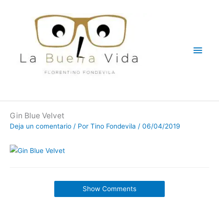
Ir
Men
al
contenido
princ
Gin Blue Velvet
Deja un comentario
/ Por
Tino Fondevila
/
06/04/2019
Show Comments