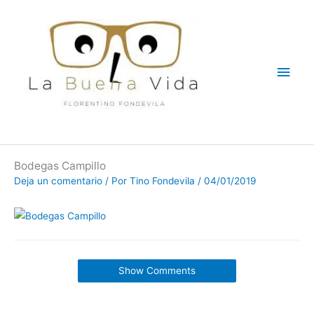
Ir
Men
al
contenido
princ
Bodegas Campillo
Deja un comentario
/ Por
Tino Fondevila
/
04/01/2019
Show Comments