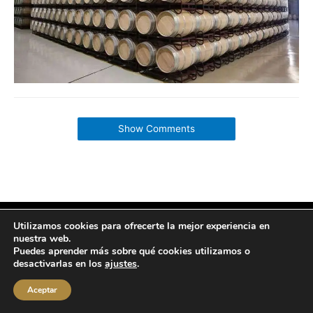
Show Comments
Utilizamos cookies para ofrecerte la mejor experiencia en
Copyright © 2026 labuenavidaenzaragoza.com
nuestra web.
Sitio web protegido por
Mantenimiento web Zaragoza
Puedes aprender más sobre qué cookies utilizamos o
Aviso Legal
Política de privacidad
Política de cookies
desactivarlas en los
ajustes
.
Contacta conmigo
Aceptar