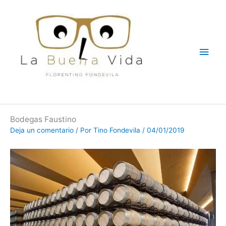
Ir
Men
al
contenido
princ
Bodegas Faustino
Deja un comentario
/ Por
Tino Fondevila
/
04/01/2019