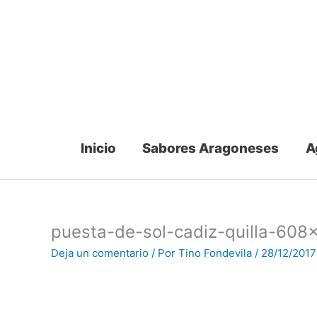
Ir
al
contenido
Inicio
Sabores Aragoneses
A
puesta-de-sol-cadiz-quilla-608
Deja un comentario
/ Por
Tino Fondevila
/
28/12/2017