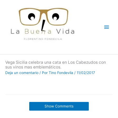
Ir
Men
al
contenido
princ
Vega Sicilia celebra una cata en Los Cabezudos con
sus vinos mas emblemáticos.
Deja un comentario
/ Por
Tino Fondevila
/
11/02/2017
Show Comments