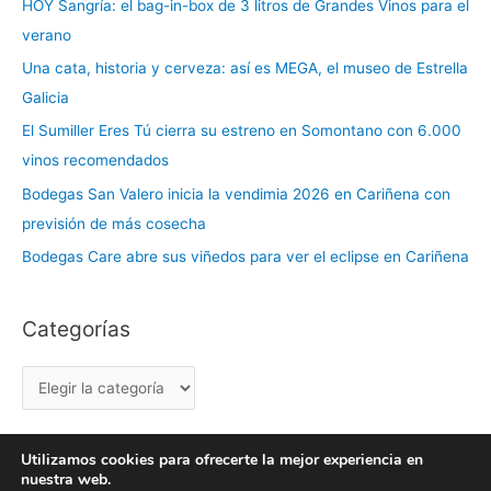
HOY Sangría: el bag-in-box de 3 litros de Grandes Vinos para el
t
verano
e
Una cata, historia y cerveza: así es MEGA, el museo de Estrella
g
Galicia
o
r
El Sumiller Eres Tú cierra su estreno en Somontano con 6.000
í
vinos recomendados
a
Bodegas San Valero inicia la vendimia 2026 en Cariñena con
s
previsión de más cosecha
Bodegas Care abre sus viñedos para ver el eclipse en Cariñena
Categorías
Utilizamos cookies para ofrecerte la mejor experiencia en
nuestra web.
Copyright © 2026 labuenavidaenzaragoza.com