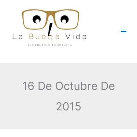
Ir
Men
al
contenido
princ
16 De Octubre De
2015