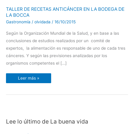
TALLER
TALLER DE RECETAS ANTICÁNCER EN LA BODEGA DE
DE
LA BOCCA
RECETAS
ANTICÁNCER
Gastronomía
/
olvidada
/
16/10/2015
EN
LA
BODEGA
Según la Organización Mundial de la Salud, y en base a las
DE
LA
conclusiones de estudios realizados por un comité de
BOCCA
expertos, la alimentación es responsable de uno de cada tres
cánceres. Y según las previsiones analizadas por los
organismos competentes el […]
Leer más »
Lee lo último de La buena vida
C
a