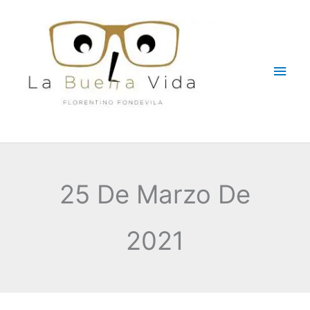
Ir
Men
al
contenido
princ
25 De Marzo De
2021