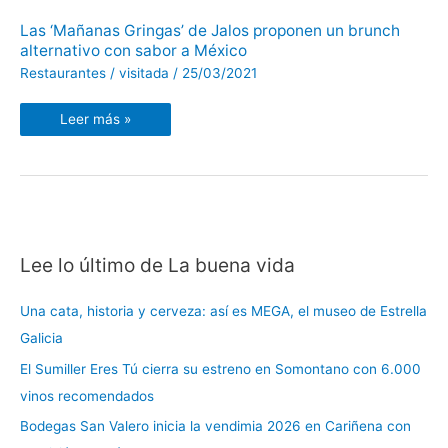
Las
Las ‘Mañanas Gringas’ de Jalos proponen un brunch
‘Mañanas
alternativo con sabor a México
Gringas’
de
Restaurantes
/
visitada
/
25/03/2021
Jalos
proponen
un
brunch
Leer más »
alternativo
con
sabor
a
México
Lee lo último de La buena vida
C
a
Una cata, historia y cerveza: así es MEGA, el museo de Estrella
t
Galicia
e
El Sumiller Eres Tú cierra su estreno en Somontano con 6.000
g
vinos recomendados
o
r
Bodegas San Valero inicia la vendimia 2026 en Cariñena con