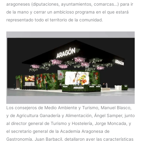
aragoneses (diputaciones, ayuntamientos, comarcas…) para ir
de la mano y cerrar un ambicioso programa en el que estará
representado todo el territorio de la comunidad.
Los consejeros de Medio Ambiente y Turismo, Manuel Blasco,
y de Agricultura Ganadería y Alimentación, Ángel Samper, junto
al director general de Turismo y Hostelería, Jorge Moncada, y
el secretario general de la Academia Aragonesa de
Gastronomía, Juan Barbacil, detallaron ayer las características