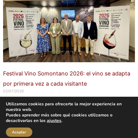
Festival Vino Somontano 2026: el vino se adapta
por primera vez a cada visitante
02/07/2026
Utilizamos cookies para ofrecerte la mejor experiencia en
nuestra web.
Copyright © 2026 labuenavidaenzaragoza.com
Puedes aprender más sobre qué cookies utilizamos o
Sitio web protegido por
Mantenimiento web Zaragoza
desactivarlas en los
ajustes
.
Aviso Legal
Política de privacidad
Política de cookies
Aceptar
Contacta conmigo