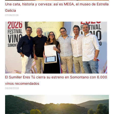
Una cata, historia y cerveza: así es MEGA, el museo de Estrella
Galicia
07/08/2026
El Sumiller Eres Tú cierra su estreno en Somontano con 6.000
vinos recomendados
06/08/2026