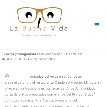
Ir
Men
al
contenido
princ
El arroz protagonista este verano en “El Candelas”
julio 22, 2016
No hay comentarios
Llega el verano y el restaurante Candelas-Maestro Mingote 3-
ofrece su ya tradicionales Jornadas del Arroz .Una cuidada
carta de platos preparados con el arroz del Pirineo “Brazal”
como protagonista.
Ana Abadía, propietaria del
establecimiento, congregó hace unos días a medios de