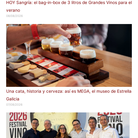
HOY Sangría: el bag-in-box de 3 litros de Grandes Vinos para el
verano
08/08/2026
Una cata, historia y cerveza: así es MEGA, el museo de Estrella
Galicia
07/08/2026