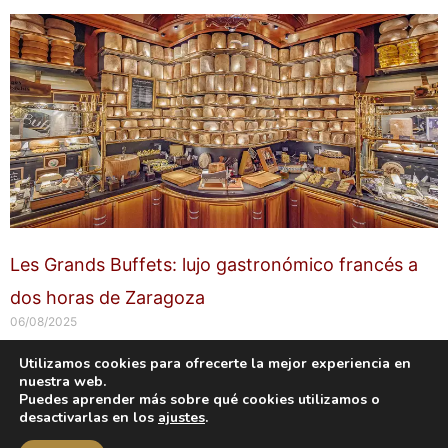
Les Grands Buffets: lujo gastronómico francés a
dos horas de Zaragoza
06/08/2025
Utilizamos cookies para ofrecerte la mejor experiencia en
nuestra web.
Copyright © 2026 labuenavidaenzaragoza.com
Puedes aprender más sobre qué cookies utilizamos o
Sitio web protegido por
Mantenimiento web Zaragoza
desactivarlas en los
ajustes
.
Aviso Legal
Política de privacidad
Política de cookies